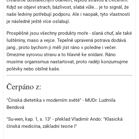
chráníme dostatečným oděvem, teplou stravou a cvičením.
Když se objeví strach, bázlivost, slabá vůle... je to signál, že
naše ledviny potřebují podporu. Ale i naopak, tyto vlastnosti
je následně ještě více oslabují.
Prospěšné jsou všechny produkty moře - slaná chuť, ale také
luštěniny, maso a vejce. Tepelně upravená potrava dodává
jang , proto bychom ji měli jíst ráno v poledne i večer.
Omezme syrovou stravu a to hlavně ke snídani. Ráno
musíme organismus nastartovat, proto raději konzumujme
polévky nebo obilné kaše.
Čerpáno z:
"Čínská dietetika v moderním světě" - MUDr. Ludmila
Bendová
"Su-wen, kap. 1, s. 13" - překlad Vladimír Ando: "Klasická
čínská medicína, základní teorie I"