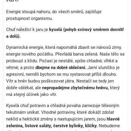
Energie stoupá nahoru, do všech směrů, zajišťuje
prostupnost organismu.
Chuť náležící k jaru je
kyselá (pohyb svíravý směrem dovnitř
a dolů).
Dynamická energie, která napomáhá zbavit se nánosů zimy,
energie nového počátku. Převládá barva zelená. Naše tělo se
probouzí z klidu. Počasí je nestálé, spíše chladné, vlhké a
větrné, a proto
dbejme na dobré oblečení.
Jarní sluníčko je
agresivní, neměli bychom se mu vystavovat příliš dlouho.
Vítr a hněv budou poškozovat játra. Nestačí se tedy jen
dobře oblékat, ale
nepropadejme zbytečnému hněvu,
který
má stejný účinek jako vítr.
Kyselá chuť potravin a chladná povaha zamezuje tělesným
tekutinám unikat. Vhodné potraviny, které dokáží zdolat
neklid a hektické změny s nastupujícím jarem, jsou
hlavně
zelenina, listové saláty, čerstvé bylinky, klíčky.
Nebudeme