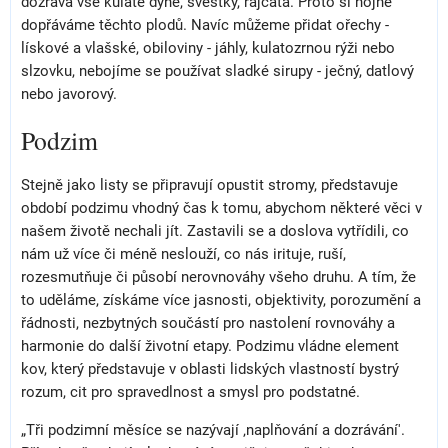
dozrává vše kulaté dýně, švestky, rajčata. Proto si hojně
dopřáváme těchto plodů. Navíc můžeme přidat ořechy -
lískové a vlašské, obiloviny - jáhly, kulatozrnou rýži nebo
slzovku, nebojíme se používat sladké sirupy - ječný, datlový
nebo javorový.
Podzim
Stejně jako listy se připravují opustit stromy, představuje
období podzimu vhodný čas k tomu, abychom některé věci v
našem životě nechali jít. Zastavili se a doslova vytřídili, co
nám už více či méně neslouží, co nás irituje, ruší,
rozesmutňuje či působí nerovnováhy všeho druhu. A tím, že
to uděláme, získáme více jasnosti, objektivity, porozumění a
řádnosti, nezbytných součástí pro nastolení rovnováhy a
harmonie do další životní etapy. Podzimu vládne element
kov, který představuje v oblasti lidských vlastností bystrý
rozum, cit pro spravedlnost a smysl pro podstatné.
„Tři podzimní měsíce se nazývají ‚naplňování a dozrávání'.