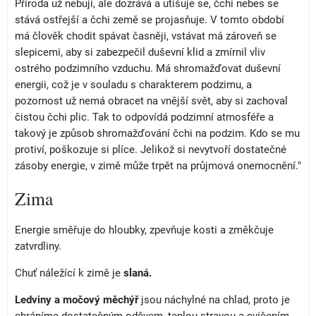
Příroda už nebují, ale dozrává a utišuje se, čchi nebes se
stává ostřejší a čchi země se projasňuje. V tomto období
má člověk chodit spávat časněji, vstávat má zároveň se
slepicemi, aby si zabezpečil duševní klid a zmírnil vliv
ostrého podzimního vzduchu. Má shromažďovat duševní
energii, což je v souladu s charakterem podzimu, a
pozornost už nemá obracet na vnější svět, aby si zachoval
čistou čchi plic. Tak to odpovídá podzimní atmosféře a
takový je způsob shromažďování čchi na podzim. Kdo se mu
protiví, poškozuje si plíce. Jelikož si nevytvoří dostatečné
zásoby energie, v zimě může trpět na průjmová onemocnění."
Zima
Energie směřuje do hloubky, zpevňuje kosti a změkčuje
zatvrdliny.
Chuť náležící k zimě je
slaná.
Ledviny a močový měchýř
jsou náchylné na chlad, proto je