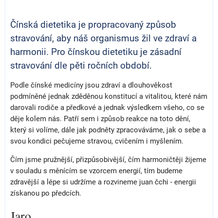
Čínská dietetika je propracovaný způsob
stravování, aby náš organismus žil ve zdraví a
harmonii. Pro čínskou dietetiku je zásadní
stravování dle pěti ročních období.
Podle čínské medicíny jsou zdraví a dlouhověkost
podmíněné jednak zděděnou konstitucí a vitalitou, které nám
darovali rodiče a předkové a jednak výsledkem všeho, co se
děje kolem nás. Patří sem i způsob reakce na toto dění,
který si volíme, dále jak podněty zpracováváme, jak o sebe a
svou kondici pečujeme stravou, cvičením i myšlením.
Čím jsme pružnější, přizpůsobivější, čím harmoničtěji žijeme
v souladu s měnícím se vzorcem energií, tím budeme
zdravější a lépe si udržíme a rozvineme juan čchi - energii
získanou po předcích.
Jaro