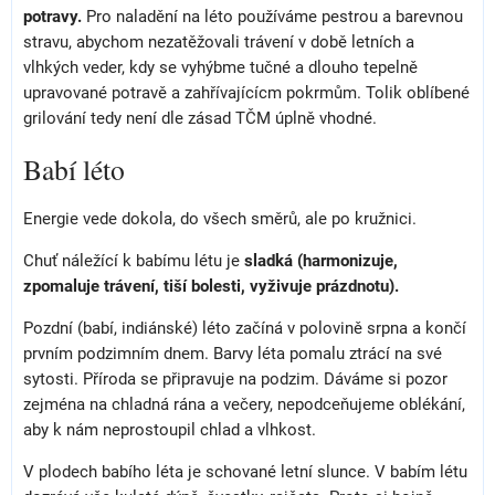
potravy.
Pro naladění na léto používáme pestrou a barevnou
stravu, abychom nezatěžovali trávení v době letních a
vlhkých veder, kdy se vyhýbme tučné a dlouho tepelně
upravované potravě a zahřívajícícm pokrmům. Tolik oblíbené
grilování tedy není dle zásad TČM úplně vhodné.
Babí léto
Energie vede dokola, do všech směrů, ale po kružnici.
Chuť náležící k babímu létu je
sladká (harmonizuje,
zpomaluje trávení, tiší bolesti, vyživuje prázdnotu).
Pozdní (babí, indiánské) léto začíná v polovině srpna a končí
prvním podzimním dnem. Barvy léta pomalu ztrácí na své
sytosti. Příroda se připravuje na podzim. Dáváme si pozor
zejména na chladná rána a večery, nepodceňujeme oblékání,
aby k nám neprostoupil chlad a vlhkost.
V plodech babího léta je schované letní slunce. V babím létu