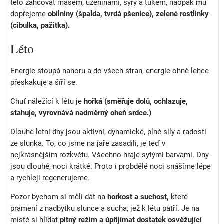
tělo zahcovat masem, uzeninami, sýry a tukem, naopak mu
dopřejeme
obilniny (špalda, tvrdá pšenice), zelené rostlinky
(cibulka, pažitka).
Léto
Energie stoupá nahoru a do všech stran, energie ohně lehce
přeskakuje a šíří se.
Chuť náležící k létu je
hořká (směřuje dolů, ochlazuje,
stahuje, vyrovnává nadměrný oheň srdce.)
Dlouhé letní dny jsou aktivní, dynamické, plné síly a radosti
ze slunka. To, co jsme na jaře zasadili, je teď v
nejkrásnějším rozkvětu. Všechno hraje sytými barvami. Dny
jsou dlouhé, noci krátké. Proto i probdělé noci snášíme lépe
a rychleji regenerujeme.
Pozor bychom si měli dát na
horkost a suchost,
které
pramení z nadbytku slunce a sucha, jež k létu patří. Je na
místě si hlídat
pitný režim a úpřijímat dostatek osvěžující